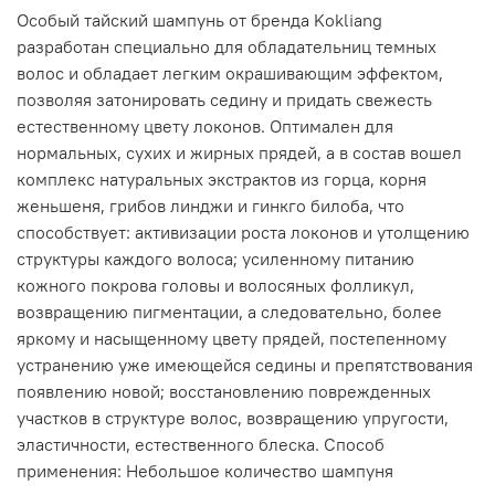
Особый тайский шампунь от бренда Kokliang
разработан специально для обладательниц темных
волос и обладает легким окрашивающим эффектом,
позволяя затонировать седину и придать свежесть
естественному цвету локонов. Оптимален для
нормальных, сухих и жирных прядей, а в состав вошел
комплекс натуральных экстрактов из горца, корня
женьшеня, грибов линджи и гинкго билоба, что
способствует: активизации роста локонов и утолщению
структуры каждого волоса; усиленному питанию
кожного покрова головы и волосяных фолликул,
возвращению пигментации, а следовательно, более
яркому и насыщенному цвету прядей, постепенному
устранению уже имеющейся седины и препятствования
появлению новой; восстановлению поврежденных
участков в структуре волос, возвращению упругости,
эластичности, естественного блеска. Способ
применения: Небольшое количество шампуня