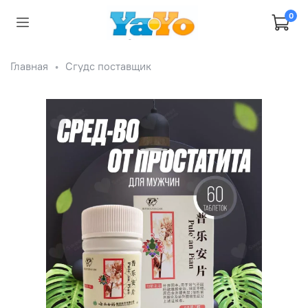
0
Главная
Сгудс поставщик