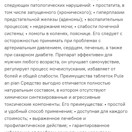
следующих патологических нарушений: • простатита, в
том числе запущенного (хронического); • гиперплазии
предстательной железы (аденомы); • воспалительных
процессов; • недержания мочи; • слабости почечной
системы; • ломоты в коленях, пояснице. Его следует с
осторожностью принимать при проблемах с
артериальным давлением, сердцем, печенью, а также
при сахарном диабете. Препарат эффективен для
мужчин любого возраста, он улучшает самочувствие,
регулирует процесс мочеиспускания, избавляет от
болей и общей слабости. Преимущества таблеток Pule
an pian Средство выгодно отличается полностью
натуральным составом, в котором отсутствуют
химически синтезированные и агрессивные
токсические компоненты. Его преимущества: • простой
и удобный способ применения; • доступная для каждого
стоимость; • выраженное лечебное и
профилактическое действие; • гарантированное