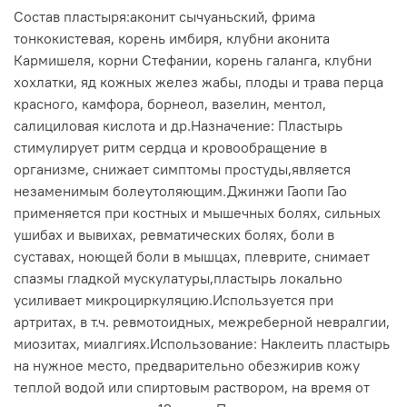
Состав пластыря:аконит сычуаньский, фрима
тонкокистевая, корень имбиря, клубни аконита
Кармишеля, корни Стефании, корень галанга, клубни
хохлатки, яд кожных желез жабы, плоды и трава перца
красного, камфора, борнеол, вазелин, ментол,
салициловая кислота и др.Назначение: Пластырь
стимулирует ритм сердца и кровообращение в
организме, снижает симптомы простуды,является
незаменимым болеутоляющим.Джинжи Гаопи Гао
применяется при костных и мышечных болях, сильных
ушибах и вывихах, ревматических болях, боли в
суставах, ноющей боли в мышцах, плеврите, снимает
спазмы гладкой мускулатуры,пластырь локально
усиливает микроциркуляцию.Используется при
артритах, в т.ч. ревмотоидных, межреберной невралгии,
миозитах, миалгиях.Использование: Наклеить пластырь
на нужное место, предварительно обезжирив кожу
теплой водой или спиртовым раствором, на время от