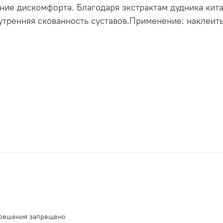
ие дискомфорта. Благодаря экстрактам дудника кита
 утренняя скованность суставов.Применение: наклеит
зрешения запрещено