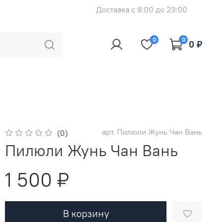
Доставка с 8:00 до 23:00
0
0
0 ₽
арт.
Пилюли Жунь Чан Вань
(0)
Пилюли Жунь Чан Вань
1 500 ₽
В корзину