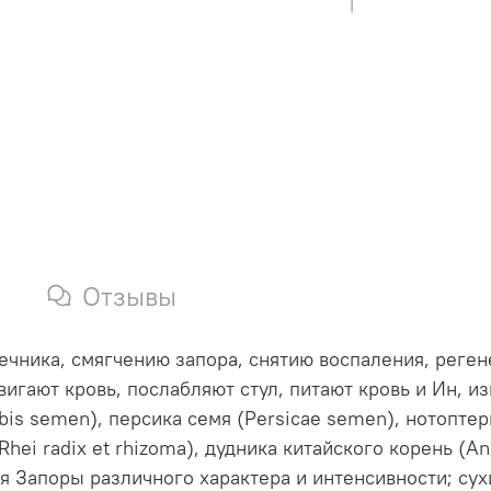
Отзывы
чника, смягчению запора, снятию воспаления, реген
гают кровь, послабляют стул, питают кровь и Ин, из
is semen), персика семя (Persicae semen), нотоптер
Rhei radix et rhizoma), дудника китайского корень (An
я Запоры различного характера и интенсивности; су