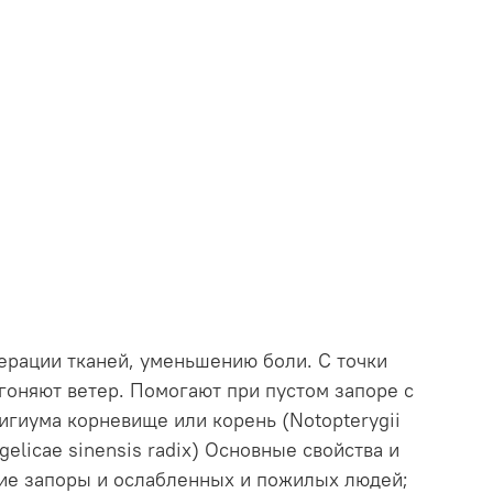
ерации тканей, уменьшению боли. С точки
гоняют ветер. Помогают при пустом запоре с
игиума корневище или корень (Notopterygii
gelicae sinensis radix) Основные свойства и
хие запоры и ослабленных и пожилых людей;