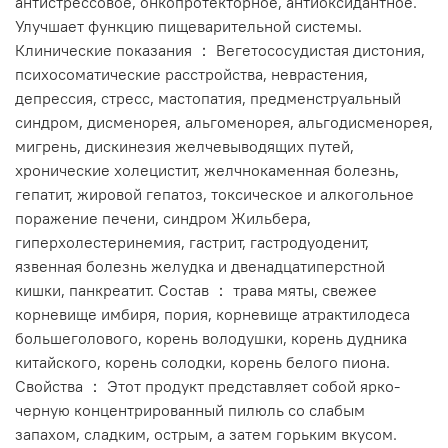
антистрессовое, онкопротекторное, антиоксидантное.
Улучшает функцию пищеварительной системы.
Клинические показания ： Вегетососудистая дистония,
психосоматические расстройства, неврастения,
депрессия, стресс, мастопатия, предменструальный
синдром, дисменорея, альгоменорея, альгодисменорея,
мигрень, дискинезия желчевыводящих путей,
хронические холецистит, желчнокаменная болезнь,
гепатит, жировой гепатоз, токсическое и алкогольное
поражение печени, синдром Жильбера,
гиперхолестеринемия, гастрит, гастродуоденит,
язвенная болезнь желудка и двенадцатиперстной
кишки, панкреатит. Состав ： трава мяты, свежее
корневище имбиря, пория, корневище атрактилодеса
большеголового, корень володушки, корень дудника
китайского, корень солодки, корень белого пиона.
Свойства ： Этот продукт представляет собой ярко-
черную концентрированный пилюль со слабым
запахом, сладким, острым, а затем горьким вкусом.