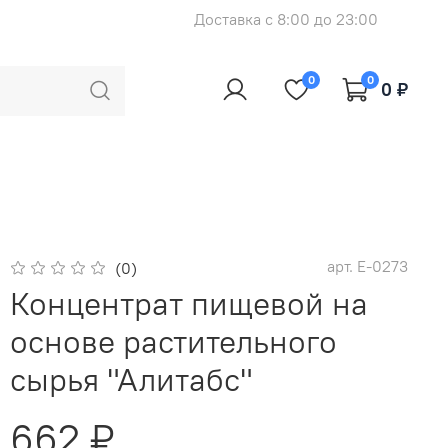
Доставка с 8:00 до 23:00
0
0
0 ₽
арт.
E-0273
(0)
Концентрат пищевой на
основе растительного
сырья "Алитабс"
662 ₽