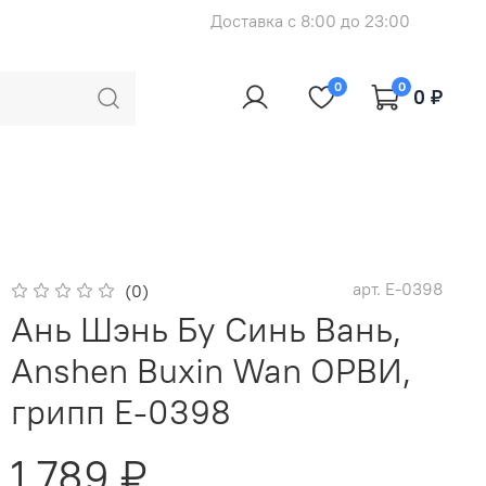
Доставка с 8:00 до 23:00
0
0
0 ₽
арт.
E-0398
(0)
Ань Шэнь Бу Синь Вань,
Anshen Buxin Wan ОРВИ,
грипп E-0398
1 789 ₽