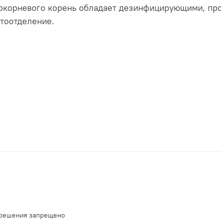
гокорневого корень обладает дезинфицирующими, пр
тоотделение.
зрешения запрещено