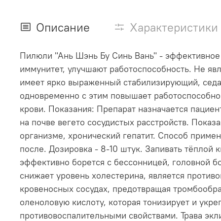
Описание
Характеристики
Пилюли "Ань Шэнь Бу Синь Вань" - эффективно
иммунитет, улучшают работоспособность. Не яв
имеет ярко выраженный стабилизирующий, седа
одновременно с этим повышает работоспособнос
крови. Показания: Препарат назначается паци
на почве вегето сосудистых расстройств. Пока
организме, хронический гепатит. Способ примен
после. Дозировка - 8-10 штук. Запивать тёплой
эффективно борется с бессонницей, головной бо
снижает уровень холестерина, является против
кровеносных сосудах, предотвращая тромбообр
оленоловую кислоту, которая тонизирует и укре
противовоспалительными свойствами. Трава экл