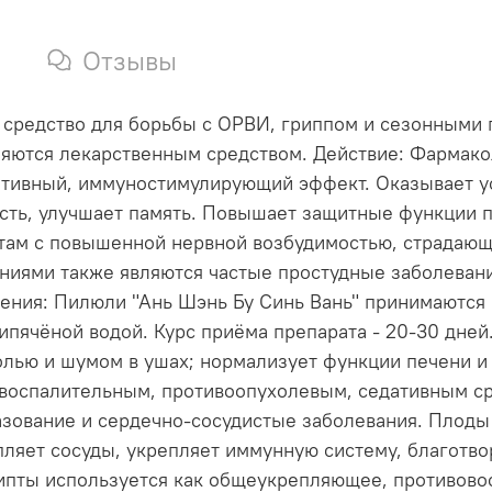
Отзывы
е средство для борьбы с ОРВИ, гриппом и сезонными
ляются лекарственным средством. Действие: Фармако
тивный, иммуностимулирующий эффект. Оказывает ус
ть, улучшает память. Повышает защитные функции пе
ентам с повышенной нервной возбудимостью, страда
заниями также являются частые простудные заболева
ения: Пилюли "Ань Шэнь Бу Синь Вань" принимаются п
 кипячёной водой. Курс приёма препарата - 20-30 дн
лью и шумом в ушах; нормализует функции печени и 
овоспалительным, противоопухолевым, седативным ср
азование и сердечно-сосудистые заболевания. Плоды
пляет сосуды, укрепляет иммунную систему, благотвор
ипты используется как общеукрепляющее, противовос